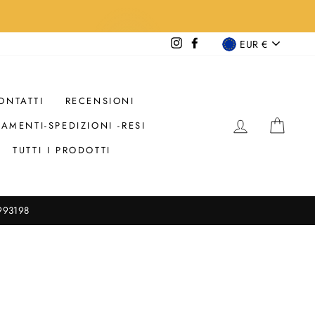
VALUTA
Instagram
Facebook
EUR €
ONTATTI
RECENSIONI
ACCEDI
CAR
AMENTI-SPEDIZIONI -RESI
TUTTI I PRODOTTI
1993198