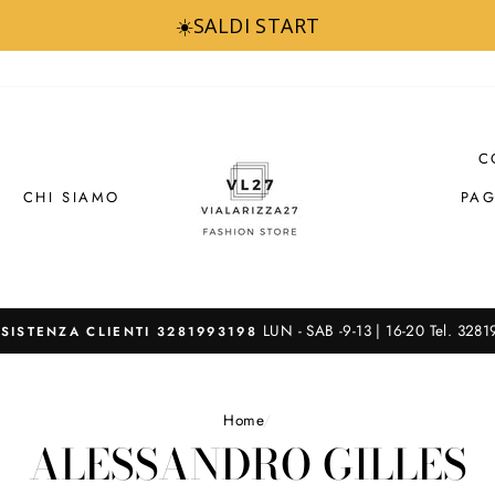
☀️SALDI START
C
CHI SIAMO
PAG
LUN - SAB -9-13 | 16-20 Tel. 328
SISTENZA CLIENTI 3281993198
Home
/
ALESSANDRO GILLES