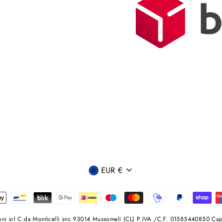
VALUTA
EUR €
i srl C.da Monticelli snc 93014 Mussomeli (CL) P.IVA /C.F. 01585440850 Cap