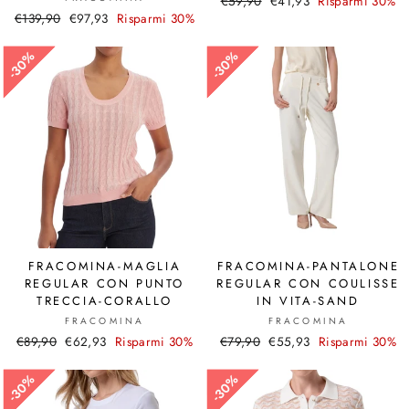
Prezzo
€59,90
Prezzo
€41,93
Risparmi 30%
Prezzo
€139,90
Prezzo
€97,93
Risparmi 30%
di
scontato
di
scontato
listino
listino
30%
30%
30%
30%
FRACOMINA-MAGLIA
FRACOMINA-PANTALONE
REGULAR CON PUNTO
REGULAR CON COULISSE
TRECCIA-CORALLO
IN VITA-SAND
FRACOMINA
FRACOMINA
Prezzo
€89,90
Prezzo
€62,93
Risparmi 30%
Prezzo
€79,90
Prezzo
€55,93
Risparmi 30%
di
scontato
di
scontato
listino
listino
30%
30%
30%
30%