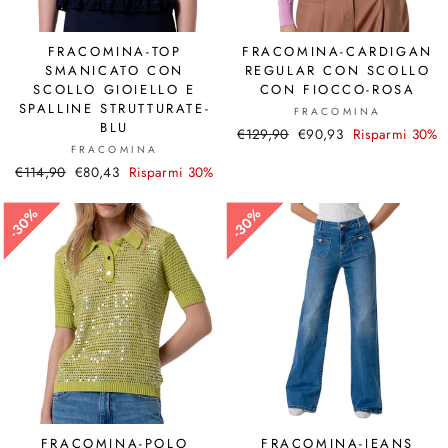
FRACOMINA-TOP
FRACOMINA-CARDIGAN
SMANICATO CON
REGULAR CON SCOLLO
SCOLLO GIOIELLO E
CON FIOCCO-ROSA
SPALLINE STRUTTURATE-
FRACOMINA
BLU
Prezzo
€129,90
Prezzo
€90,93
Risparmi 30%
FRACOMINA
di
scontato
Prezzo
€114,90
Prezzo
€80,43
Risparmi 30%
listino
di
scontato
listino
30%
30%
30%
30%
FRACOMINA-POLO
FRACOMINA-JEANS