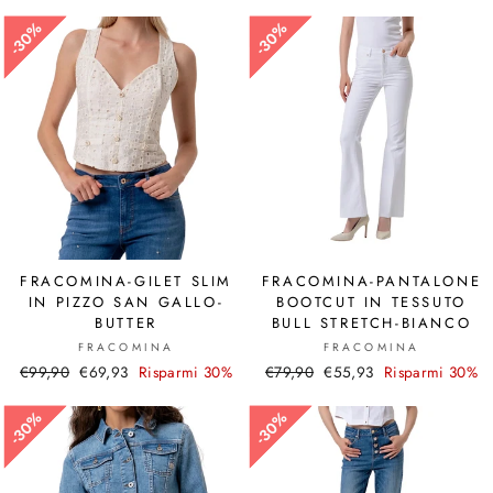
30%
30%
30%
30%
FRACOMINA-GILET SLIM
FRACOMINA-PANTALONE
IN PIZZO SAN GALLO-
BOOTCUT IN TESSUTO
BUTTER
BULL STRETCH-BIANCO
FRACOMINA
FRACOMINA
Prezzo
€99,90
Prezzo
€69,93
Risparmi 30%
Prezzo
€79,90
Prezzo
€55,93
Risparmi 30%
di
scontato
di
scontato
listino
listino
30%
30%
30%
30%