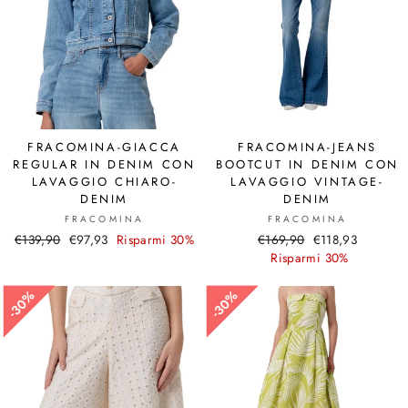
FRACOMINA-GIACCA
FRACOMINA-JEANS
REGULAR IN DENIM CON
BOOTCUT IN DENIM CON
LAVAGGIO CHIARO-
LAVAGGIO VINTAGE-
DENIM
DENIM
FRACOMINA
FRACOMINA
Prezzo
€139,90
Prezzo
€97,93
Risparmi 30%
Prezzo
€169,90
Prezzo
€118,93
di
scontato
di
Risparmi 30%
scontato
listino
listino
30%
30%
30%
30%