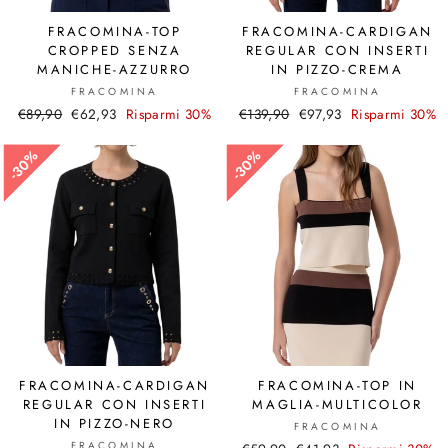
FRACOMINA-TOP
FRACOMINA-CARDIGAN
CROPPED SENZA
REGULAR CON INSERTI
MANICHE-AZZURRO
IN PIZZO-CREMA
FRACOMINA
FRACOMINA
Prezzo
€89,90
Prezzo
€62,93
Risparmi 30%
Prezzo
€139,90
Prezzo
€97,93
Risparmi 30%
di
scontato
di
scontato
listino
listino
30%
30%
30%
30%
FRACOMINA-CARDIGAN
FRACOMINA-TOP IN
REGULAR CON INSERTI
MAGLIA-MULTICOLOR
IN PIZZO-NERO
FRACOMINA
FRACOMINA