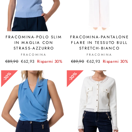
FRACOMINA-POLO SLIM
FRACOMINA-PANTALONE
IN MAGLIA CON
FLARE IN TESSUTO BULL
STRASS-AZZURRO
STRETCH-BIANCO
FRACOMINA
FRACOMINA
Prezzo
€89,90
Prezzo
€62,93
Risparmi 30%
Prezzo
€89,90
Prezzo
€62,93
Risparmi 30%
di
scontato
di
scontato
listino
listino
30%
30%
30%
30%