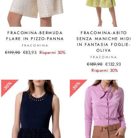
FRACOMINA-BERMUDA
FRACOMINA-ABITO
FLARE IN PIZZO-PANNA
SENZA MANICHE MIDI
IN FANTASIA FOGLIE-
FRACOMINA
OLIVA
Prezzo
€119,90
Prezzo
€83,93
Risparmi 30%
FRACOMINA
di
scontato
Prezzo
€189,90
Prezzo
€132,93
listino
di
Risparmi 30%
scontato
listino
30%
30%
30%
30%