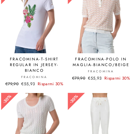
FRACOMINA-T-SHIRT
FRACOMINA-POLO IN
REGULAR IN JERSEY-
MAGLIA-BIANCO/BEIGE
BIANCO
FRACOMINA
FRACOMINA
Prezzo
€79,90
Prezzo
€55,93
Risparmi 30%
Prezzo
€79,90
Prezzo
€55,93
Risparmi 30%
di
scontato
di
scontato
listino
listino
30%
30%
30%
30%