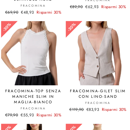
FRACOMINA
FRACOMINA
Prezzo
€89,90
Prezzo
€62,93
Risparmi 30%
Prezzo
€69,90
Prezzo
€48,93
Risparmi 30%
di
scontato
di
scontato
listino
listino
30%
30%
30%
30%
FRACOMINA-TOP SENZA
FRACOMINA-GILET SLIM
MANICHE SLIM IN
CON LINO-SAND
MAGLIA-BIANCO
FRACOMINA
FRACOMINA
Prezzo
€119,90
Prezzo
€83,93
Risparmi 30%
Prezzo
€79,90
Prezzo
€55,93
Risparmi 30%
di
scontato
di
scontato
listino
listino
30%
30%
30%
30%