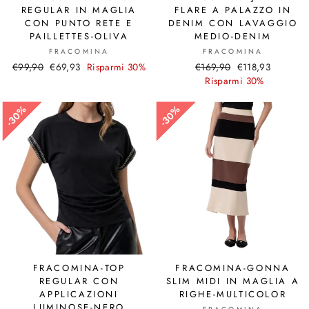
REGULAR IN MAGLIA
FLARE A PALAZZO IN
CON PUNTO RETE E
DENIM CON LAVAGGIO
PAILLETTES-OLIVA
MEDIO-DENIM
FRACOMINA
FRACOMINA
Prezzo
€99,90
Prezzo
€69,93
Risparmi 30%
Prezzo
€169,90
Prezzo
€118,93
di
scontato
di
Risparmi 30%
scontato
listino
listino
30%
30%
30%
30%
FRACOMINA-TOP
FRACOMINA-GONNA
REGULAR CON
SLIM MIDI IN MAGLIA A
APPLICAZIONI
RIGHE-MULTICOLOR
LUMINOSE-NERO