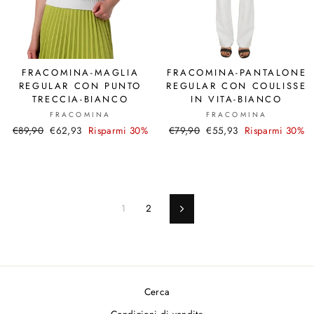
FRACOMINA-MAGLIA
FRACOMINA-PANTALONE
REGULAR CON PUNTO
REGULAR CON COULISSE
TRECCIA-BIANCO
IN VITA-BIANCO
FRACOMINA
FRACOMINA
Prezzo
€89,90
Prezzo
€62,93
Risparmi 30%
Prezzo
€79,90
Prezzo
€55,93
Risparmi 30%
di
scontato
di
scontato
listino
listino
1
2
Pagina
successiva
Cerca