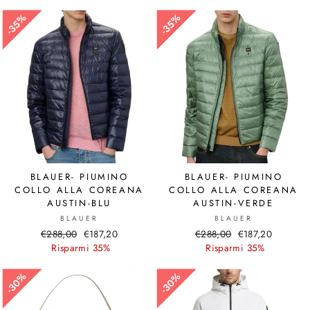
35%
35%
35%
35%
BLAUER- PIUMINO
BLAUER- PIUMINO
COLLO ALLA COREANA
COLLO ALLA COREANA
AUSTIN-BLU
AUSTIN-VERDE
BLAUER
BLAUER
Prezzo
€288,00
Prezzo
€187,20
Prezzo
€288,00
Prezzo
€187,20
di
Risparmi 35%
scontato
di
Risparmi 35%
scontato
listino
listino
30%
30%
30%
30%