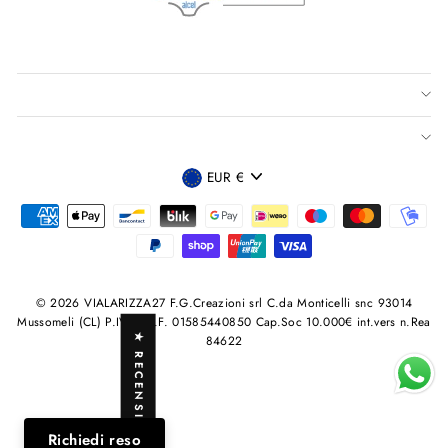
VALUTA
EUR €
© 2026 VIALARIZZA27 F.G.Creazioni srl C.da Monticelli snc 93014
Mussomeli (CL) P.IVA /C.F. 01585440850 Cap.Soc 10.000€ int.vers n.Rea
★ RECENSIONI
84622
Richiedi reso