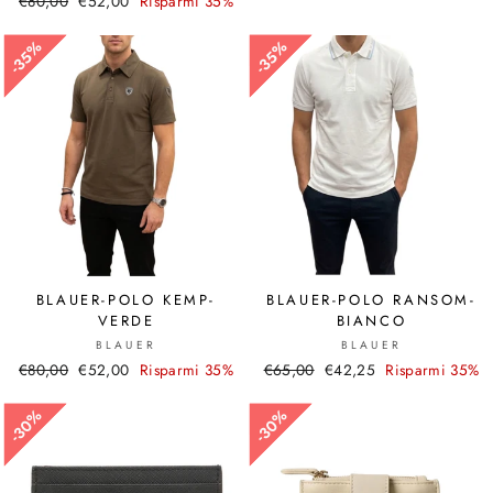
Prezzo
€80,00
Prezzo
€52,00
Risparmi 35%
di
scontato
di
scontato
listino
listino
35%
35%
35%
35%
BLAUER-POLO KEMP-
BLAUER-POLO RANSOM-
VERDE
BIANCO
BLAUER
BLAUER
Prezzo
€80,00
Prezzo
€52,00
Risparmi 35%
Prezzo
€65,00
Prezzo
€42,25
Risparmi 35%
di
scontato
di
scontato
listino
listino
30%
30%
30%
30%