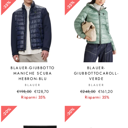
35%
35%
35%
35%
BLAUER-GIUBBOTTO
BLAUER-
MANICHE SCUBA
GIUBBOTTOCAROLL-
HEBRON-BLU
VERDE
BLAUER
BLAUER
Prezzo
€198,00
Prezzo
€128,70
Prezzo
€248,00
Prezzo
€161,20
di
Risparmi 35%
scontato
di
Risparmi 35%
scontato
listino
listino
20%
20%
30%
30%