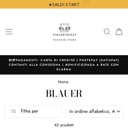
Vai
☀️SALDI START
direttamente
ai
contenuti
NAVIGAZIONE
CERCA
C
💶💳PAGAMENTI: CARTA DI CREDITO | POSTEPAY |SATISPAY|
CONTANTI ALLA CONSEGNA | BONIFICO|PAGA A RATE CON
KLARNA
Home
/
BLAUER
ORDINA
Filtra per
PER
42 prodotti