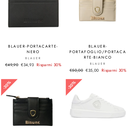
BLAUER-PORTACARTE-
BLAUER-
NERO
PORTAFOGLIO/PORTACA
RTE-BIANCO
BLAUER
BLAUER
Prezzo
€49,90
Prezzo
€34,93
Risparmi 30%
Prezzo
€50,00
Prezzo
€35,00
Risparmi 30%
di
scontato
di
scontato
listino
listino
30%
30%
30%
30%