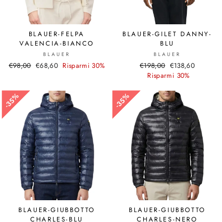
BLAUER-FELPA
BLAUER-GILET DANNY-
VALENCIA-BIANCO
BLU
BLAUER
BLAUER
Prezzo
€98,00
Prezzo
€68,60
Risparmi 30%
Prezzo
€198,00
Prezzo
€138,60
di
scontato
di
Risparmi 30%
scontato
listino
listino
35%
35%
35%
35%
BLAUER-GIUBBOTTO
BLAUER-GIUBBOTTO
CHARLES-BLU
CHARLES-NERO