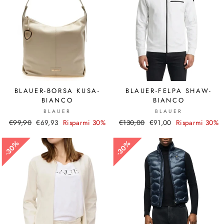
BLAUER-BORSA KUSA-
BLAUER-FELPA SHAW-
BIANCO
BIANCO
BLAUER
BLAUER
Prezzo
€99,90
Prezzo
€69,93
Risparmi 30%
Prezzo
€130,00
Prezzo
€91,00
Risparmi 30%
di
scontato
di
scontato
listino
listino
30%
30%
30%
30%