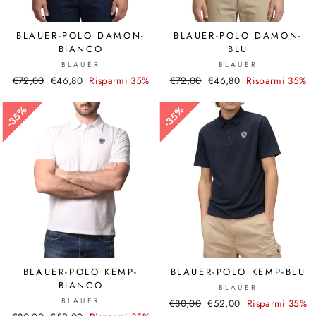
BLAUER-POLO DAMON-
BLAUER-POLO DAMON-
BIANCO
BLU
BLAUER
BLAUER
Prezzo
€72,00
Prezzo
€46,80
Risparmi 35%
Prezzo
€72,00
Prezzo
€46,80
Risparmi 35%
di
scontato
di
scontato
listino
listino
35%
35%
35%
35%
BLAUER-POLO KEMP-
BLAUER-POLO KEMP-BLU
BIANCO
BLAUER
BLAUER
Prezzo
€80,00
Prezzo
€52,00
Risparmi 35%