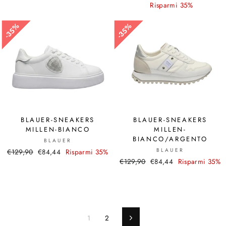
di
scontato
di
Risparmi 35%
scontato
listino
listino
35%
35%
35%
35%
BLAUER-SNEAKERS
BLAUER-SNEAKERS
MILLEN-BIANCO
MILLEN-
BIANCO/ARGENTO
BLAUER
BLAUER
Prezzo
€129,90
Prezzo
€84,44
Risparmi 35%
Prezzo
€129,90
Prezzo
€84,44
Risparmi 35%
di
scontato
di
scontato
listino
listino
1
2
Pagina