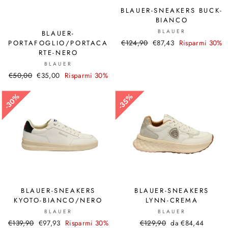
BLAUER-SNEAKERS BUCK-
BIANCO
BLAUER
BLAUER-
Prezzo
€124,90
Prezzo
€87,43
Risparmi 30%
PORTAFOGLIO/PORTACA
RTE-NERO
di
scontato
listino
BLAUER
Prezzo
€50,00
Prezzo
€35,00
Risparmi 30%
di
scontato
listino
30%
30%
35%
35%
BLAUER-SNEAKERS
BLAUER-SNEAKERS
KYOTO-BIANCO/NERO
LYNN-CREMA
BLAUER
BLAUER
Prezzo
€139,90
Prezzo
€97,93
Risparmi 30%
Prezzo
€129,90
Prezzo
da €84,44