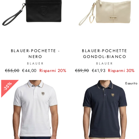
BLAUER-POCHETTE -
BLAUER-POCHETTE
NERO
GONDOL-BIANCO
BLAUER
BLAUER
Prezzo
€55,00
Prezzo
€44,00
Risparmi 20%
Prezzo
€59,90
Prezzo
€41,93
Risparmi 30%
di
scontato
di
scontato
listino
listino
35%
35%
Esaurito