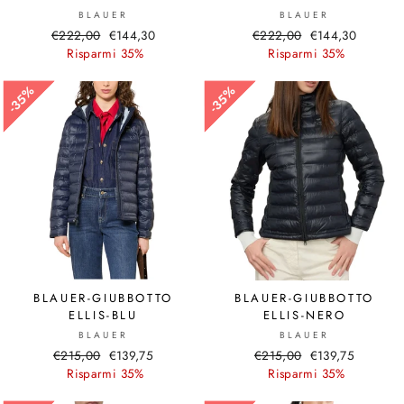
BLAUER
BLAUER
Prezzo
€222,00
Prezzo
€144,30
Prezzo
€222,00
Prezzo
€144,30
di
Risparmi 35%
scontato
di
Risparmi 35%
scontato
listino
listino
35%
35%
35%
35%
BLAUER-GIUBBOTTO
BLAUER-GIUBBOTTO
ELLIS-BLU
ELLIS-NERO
BLAUER
BLAUER
Prezzo
€215,00
Prezzo
€139,75
Prezzo
€215,00
Prezzo
€139,75
di
Risparmi 35%
scontato
di
Risparmi 35%
scontato
listino
listino