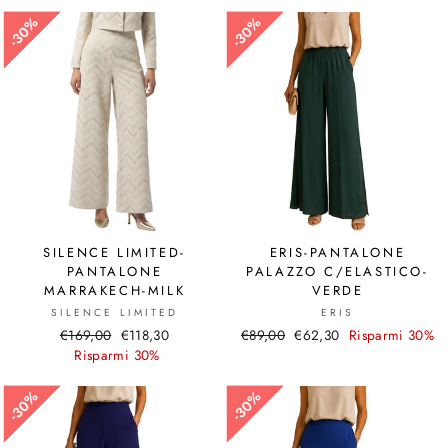
listino
30%
30%
30%
30%
SILENCE LIMITED-
ERIS-PANTALONE
PANTALONE
PALAZZO C/ELASTICO-
MARRAKECH-MILK
VERDE
SILENCE LIMITED
ERIS
Prezzo
€169,00
Prezzo
€118,30
Prezzo
€89,00
Prezzo
€62,30
Risparmi 30%
di
Risparmi 30%
scontato
di
scontato
listino
listino
30%
30%
30%
30%