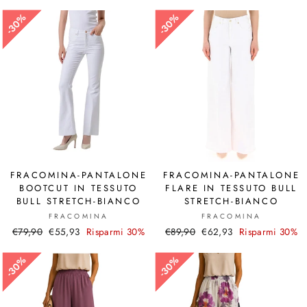
30%
30%
30%
30%
FRACOMINA-PANTALONE
FRACOMINA-PANTALONE
BOOTCUT IN TESSUTO
FLARE IN TESSUTO BULL
BULL STRETCH-BIANCO
STRETCH-BIANCO
FRACOMINA
FRACOMINA
Prezzo
€79,90
Prezzo
€55,93
Risparmi 30%
Prezzo
€89,90
Prezzo
€62,93
Risparmi 30%
di
scontato
di
scontato
listino
listino
30%
30%
30%
30%