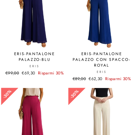
ERIS-PANTALONE
ERIS-PANTALONE
PALAZZO-BLU
PALAZZO CON SPACCO-
ROYAL
ERIS
ERIS
Prezzo
€99,00
Prezzo
€69,30
Risparmi 30%
Prezzo
€89,00
Prezzo
€62,30
Risparmi 30%
di
scontato
di
scontato
listino
listino
30%
30%
30%
30%