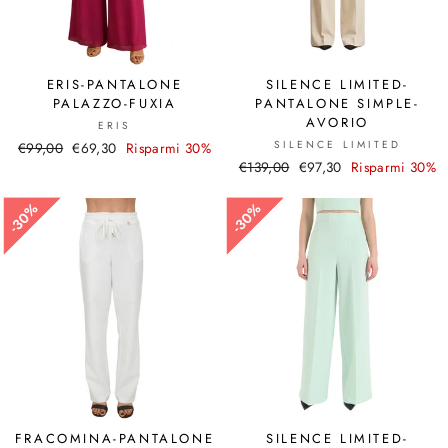
ERIS-PANTALONE
SILENCE LIMITED-
PALAZZO-FUXIA
PANTALONE SIMPLE-
AVORIO
ERIS
SILENCE LIMITED
Prezzo
€99,00
Prezzo
€69,30
Risparmi 30%
Prezzo
€139,00
Prezzo
€97,30
Risparmi 30%
di
scontato
di
scontato
listino
listino
30%
30%
30%
30%
FRACOMINA-PANTALONE
SILENCE LIMITED-