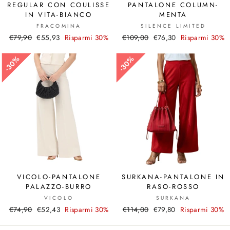
REGULAR CON COULISSE
PANTALONE COLUMN-
IN VITA-BIANCO
MENTA
FRACOMINA
SILENCE LIMITED
Prezzo
€79,90
Prezzo
€55,93
Risparmi 30%
Prezzo
€109,00
Prezzo
€76,30
Risparmi 30%
di
scontato
di
scontato
listino
listino
30%
30%
30%
30%
VICOLO-PANTALONE
SURKANA-PANTALONE IN
PALAZZO-BURRO
RASO-ROSSO
VICOLO
SURKANA
Prezzo
€74,90
Prezzo
€52,43
Risparmi 30%
Prezzo
€114,00
Prezzo
€79,80
Risparmi 30%
di
scontato
di
scontato
listino
listino