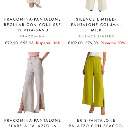
FRACOMINA-PANTALONE
SILENCE LIMITED-
REGULAR CON COULISSE
PANTALONE COLUMN-
IN VITA-SAND
MILK
FRACOMINA
SILENCE LIMITED
Prezzo
€79,90
Prezzo
€55,93
Risparmi 30%
Prezzo
€109,00
Prezzo
€76,30
Risparmi 30%
di
scontato
di
scontato
listino
listino
FRACOMINA-PANTALONE
ERIS-PANTALONE
FLARE A PALAZZO IN
PALAZZO CON SPACCO-