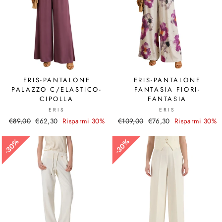
ERIS-PANTALONE
ERIS-PANTALONE
PALAZZO C/ELASTICO-
FANTASIA FIORI-
CIPOLLA
FANTASIA
ERIS
ERIS
Prezzo
€89,00
Prezzo
€62,30
Risparmi 30%
Prezzo
€109,00
Prezzo
€76,30
Risparmi 30%
di
scontato
di
scontato
listino
listino
30%
30%
30%
30%