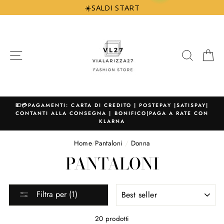
Vai
☀️SALDI START
direttamente
ai
contenuti
NAVIGAZIONE
CERCA
C
💶💳PAGAMENTI: CARTA DI CREDITO | POSTEPAY |SATISPAY|
CONTANTI ALLA CONSEGNA | BONIFICO|PAGA A RATE CON
KLARNA
Home
/
Pantaloni
/
Donna
PANTALONI
ORDINA
Filtra per (1)
PER
20 prodotti