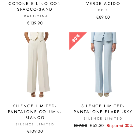
COTONE E LINO CON
VERDE ACIDO
SPACCO-SAND
ERIS
FRACOMINA
€89,00
€139,90
30%
30%
SILENCE LIMITED-
SILENCE LIMITED-
PANTALONE COLUMN-
PANTALONE FLARE -SKY
BIANCO
SILENCE LIMITED
SILENCE LIMITED
Prezzo
€89,00
Prezzo
€62,30
Risparmi 30%
€109,00
di
scontato