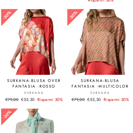
listino
listino
30%
30%
30%
30%
SURKANA-BLUSA OVER
SURKANA-BLUSA
FANTASIA -ROSSO
FANTASIA -MULTICOLOR
SURKANA
SURKANA
Prezzo
€79,00
Prezzo
€55,30
Risparmi 30%
Prezzo
€79,00
Prezzo
€55,30
Risparmi 30%
di
scontato
di
scontato
listino
listino
30%
30%