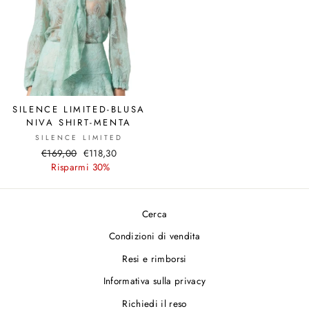
SILENCE LIMITED-BLUSA
NIVA SHIRT-MENTA
SILENCE LIMITED
Prezzo
€169,00
Prezzo
€118,30
di
Risparmi 30%
scontato
listino
Cerca
Condizioni di vendita
Resi e rimborsi
Informativa sulla privacy
Richiedi il reso