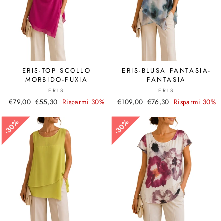
ERIS-TOP SCOLLO
ERIS-BLUSA FANTASIA-
MORBIDO-FUXIA
FANTASIA
ERIS
ERIS
Prezzo
€79,00
Prezzo
€55,30
Risparmi 30%
Prezzo
€109,00
Prezzo
€76,30
Risparmi 30%
di
scontato
di
scontato
listino
listino
30%
30%
30%
30%