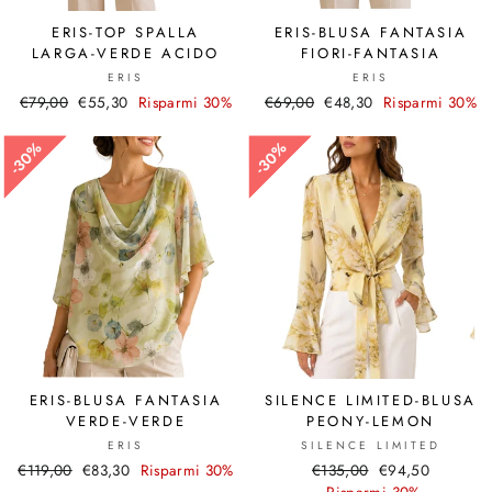
ERIS-TOP SPALLA
ERIS-BLUSA FANTASIA
LARGA-VERDE ACIDO
FIORI-FANTASIA
ERIS
ERIS
Prezzo
€79,00
Prezzo
€55,30
Risparmi 30%
Prezzo
€69,00
Prezzo
€48,30
Risparmi 30%
di
scontato
di
scontato
listino
listino
30%
30%
30%
30%
ERIS-BLUSA FANTASIA
SILENCE LIMITED-BLUSA
VERDE-VERDE
PEONY-LEMON
ERIS
SILENCE LIMITED
Prezzo
€119,00
Prezzo
€83,30
Risparmi 30%
Prezzo
€135,00
Prezzo
€94,50
di
scontato
di
Risparmi 30%
scontato