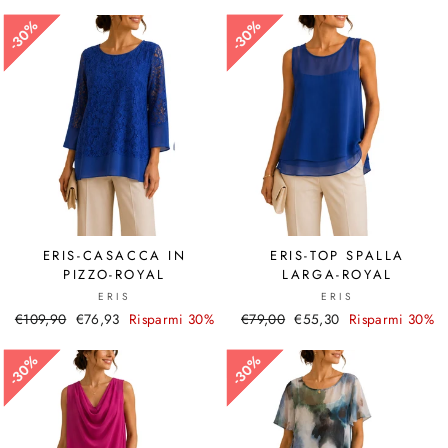
30%
30%
30%
30%
ERIS-CASACCA IN
ERIS-TOP SPALLA
PIZZO-ROYAL
LARGA-ROYAL
ERIS
ERIS
Prezzo
€109,90
Prezzo
€76,93
Risparmi 30%
Prezzo
€79,00
Prezzo
€55,30
Risparmi 30%
di
scontato
di
scontato
listino
listino
30%
30%
30%
30%