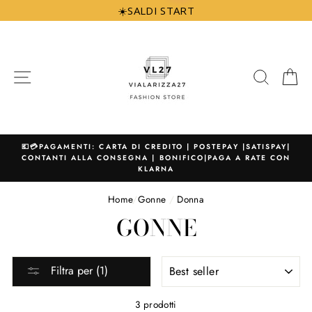
Vai
☀️SALDI START
direttamente
ai
contenuti
NAVIGAZIONE
CERCA
C
💶💳PAGAMENTI: CARTA DI CREDITO | POSTEPAY |SATISPAY|
CONTANTI ALLA CONSEGNA | BONIFICO|PAGA A RATE CON
KLARNA
Home
/
Gonne
/
Donna
GONNE
ORDINA
Filtra per (1)
PER
3 prodotti