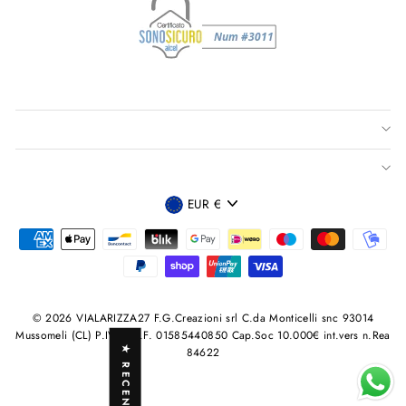
VALUTA
EUR €
© 2026 VIALARIZZA27 F.G.Creazioni srl C.da Monticelli snc 93014
Mussomeli (CL) P.IVA /C.F. 01585440850 Cap.Soc 10.000€ int.vers n.Rea
★ RECENSIONI
84622