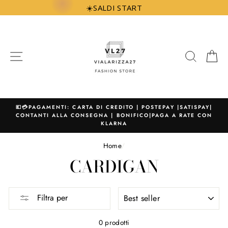
Vai
☀️SALDI START
direttamente
ai
contenuti
NAVIGAZIONE
CERCA
C
💶💳PAGAMENTI: CARTA DI CREDITO | POSTEPAY |SATISPAY|
CONTANTI ALLA CONSEGNA | BONIFICO|PAGA A RATE CON
KLARNA
Home
/
CARDIGAN
ORDINA
Filtra per
PER
0 prodotti