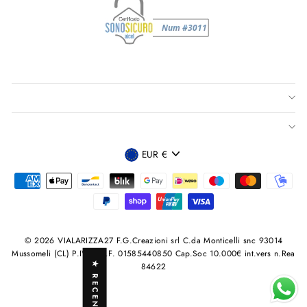
VALUTA
EUR €
© 2026 VIALARIZZA27 F.G.Creazioni srl C.da Monticelli snc 93014
Mussomeli (CL) P.IVA /C.F. 01585440850 Cap.Soc 10.000€ int.vers n.Rea
★ RECENSIONI
84622