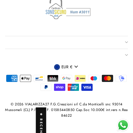
VALUTA
EUR €
© 2026 VIALARIZZA27 F.G.Creazioni srl C.da Monticelli snc 93014
Mussomeli (CL) P.IVA /C.F. 01585440850 Cap.Soc 10.000€ int.vers n.Rea
★ RECENSIONI
84622