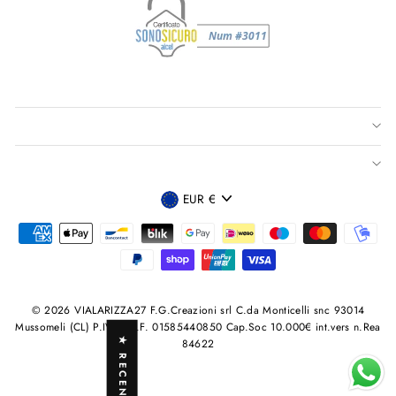
VALUTA
EUR €
© 2026 VIALARIZZA27 F.G.Creazioni srl C.da Monticelli snc 93014
Mussomeli (CL) P.IVA /C.F. 01585440850 Cap.Soc 10.000€ int.vers n.Rea
★ RECENSIONI
84622