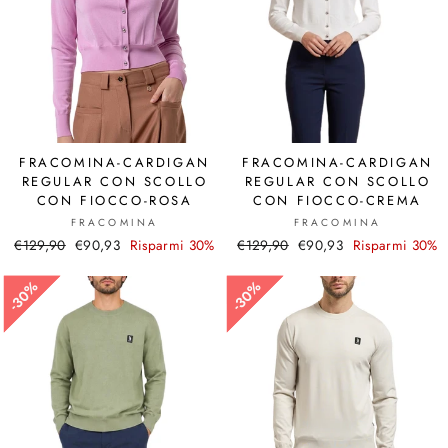
FRACOMINA-CARDIGAN
FRACOMINA-CARDIGAN
REGULAR CON SCOLLO
REGULAR CON SCOLLO
CON FIOCCO-ROSA
CON FIOCCO-CREMA
FRACOMINA
FRACOMINA
Prezzo
€129,90
Prezzo
€90,93
Risparmi 30%
Prezzo
€129,90
Prezzo
€90,93
Risparmi 30%
di
scontato
di
scontato
listino
listino
30%
30%
30%
30%