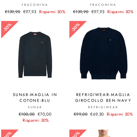
FRACOMINA
FRACOMINA
Prezzo
€139,90
Prezzo
€97,93
Risparmi 30%
Prezzo
€139,90
Prezzo
€97,93
Risparmi 30%
di
scontato
di
scontato
listino
listino
30%
30%
30%
30%
SUN68-MAGLIA IN
REFRIGIWEAR-MAGLIA
COTONE-BLU
GIROCOLLO BEN-NAVY
SUN68
REFRIGIWEAR
Prezzo
€100,00
Prezzo
€70,00
Prezzo
€99,00
Prezzo
€69,30
Risparmi 30%
di
Risparmi 30%
scontato
di
scontato
listino
listino
30%
30%
30%
30%