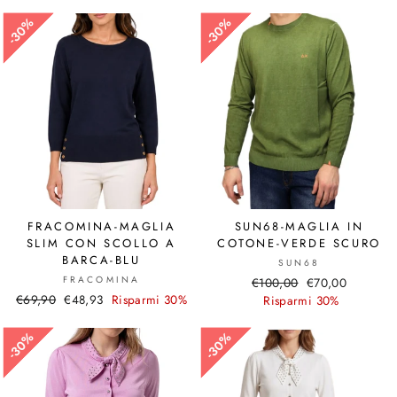
30%
30%
30%
30%
FRACOMINA-MAGLIA
SUN68-MAGLIA IN
SLIM CON SCOLLO A
COTONE-VERDE SCURO
BARCA-BLU
SUN68
FRACOMINA
Prezzo
€100,00
Prezzo
€70,00
Prezzo
€69,90
Prezzo
€48,93
Risparmi 30%
di
Risparmi 30%
scontato
di
scontato
listino
listino
30%
30%
30%
30%