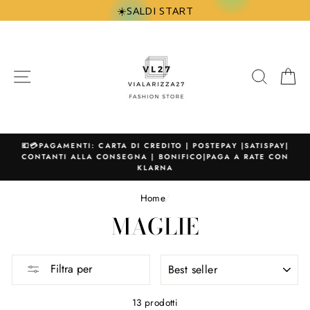
Vai
☀️SALDI START
direttamente
ai
contenuti
NAVIGAZIONE
CERCA
C
💶💳PAGAMENTI: CARTA DI CREDITO | POSTEPAY |SATISPAY|
CONTANTI ALLA CONSEGNA | BONIFICO|PAGA A RATE CON
KLARNA
Home
/
MAGLIE
ORDINA
Filtra per
PER
13 prodotti