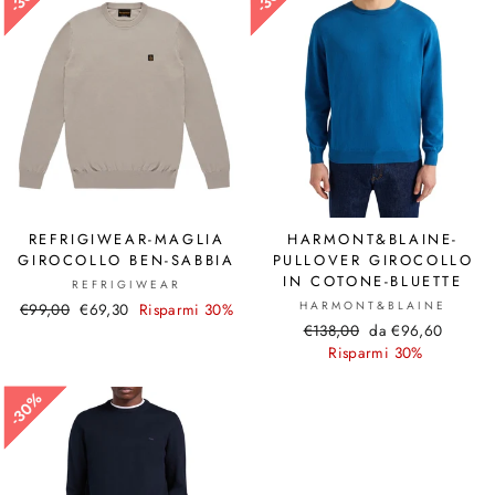
REFRIGIWEAR-MAGLIA
HARMONT&BLAINE-
GIROCOLLO BEN-SABBIA
PULLOVER GIROCOLLO
IN COTONE-BLUETTE
REFRIGIWEAR
HARMONT&BLAINE
Prezzo
€99,00
Prezzo
€69,30
Risparmi 30%
Prezzo
€138,00
Prezzo
da €96,60
di
scontato
di
Risparmi 30%
scontato
listino
listino
30%
30%