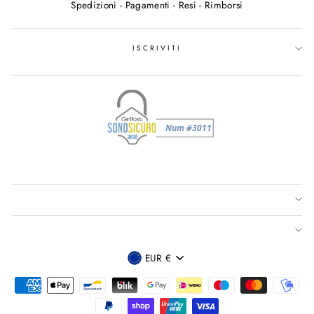
Spedizioni - Pagamenti - Resi - Rimborsi
ISCRIVITI
VALUTA
EUR €