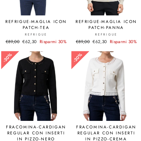
REFRIGUE-MAGLIA ICON
REFRIGUE-MAGLIA ICON
PATCH-TEA
PATCH-PANNA
REFRIGUE
REFRIGUE
Prezzo
€89,00
Prezzo
€62,30
Risparmi 30%
Prezzo
€89,00
Prezzo
€62,30
Risparmi 30%
di
scontato
di
scontato
listino
listino
30%
30%
30%
30%
FRACOMINA-CARDIGAN
FRACOMINA-CARDIGAN
REGULAR CON INSERTI
REGULAR CON INSERTI
IN PIZZO-NERO
IN PIZZO-CREMA