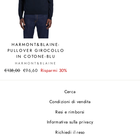
HARMONT&BLAINE-
PULLOVER GIROCOLLO
IN COTONE-BLU
HARMONT&BLAINE
Prezzo
€138,00
Prezzo
€96,60
Risparmi 30%
di
scontato
listino
Cerca
Condizioni di vendita
Resi e rimborsi
Informativa sulla privacy
Richiedi il reso