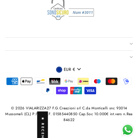
VALUTA
EUR €
© 2026 VIALARIZZA27 F.G.Creazioni srl C.da Monticelli snc 93014
Mussomeli (CL) P.IVA /C.F. 01585440850 Cap.Soc 10.000€ int.vers n.Rea
★ RECENSIONI
84622