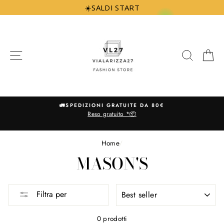
Vai
☀️SALDI START
direttamente
ai
contenuti
NAVIGAZIONE
CERCA
C
🚛SPEDIZIONI GRATUITE DA 80€
Reso gratuito *📦
Home
/
MASON'S
ORDINA
Filtra per
PER
0 prodotti