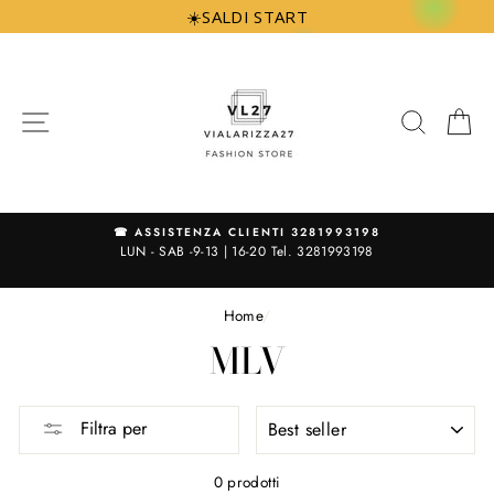
Vai
☀️SALDI START
direttamente
ai
contenuti
NAVIGAZIONE
CERCA
C
|
☎ ASSISTENZA CLIENTI 3281993198
N
LUN - SAB -9-13 | 16-20 Tel. 3281993198
Home
/
MLV
ORDINA
Filtra per
PER
0 prodotti