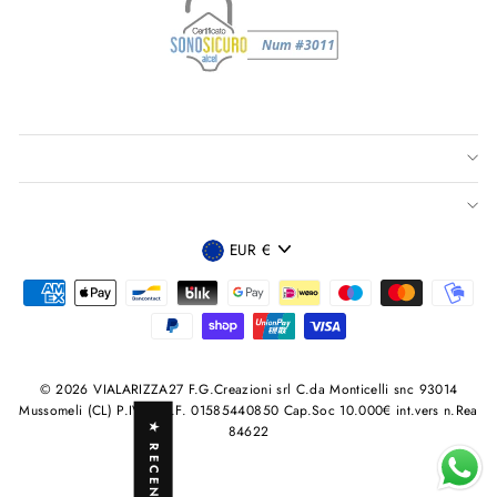
VALUTA
EUR €
© 2026 VIALARIZZA27 F.G.Creazioni srl C.da Monticelli snc 93014
Mussomeli (CL) P.IVA /C.F. 01585440850 Cap.Soc 10.000€ int.vers n.Rea
★ RECENSIONI
84622