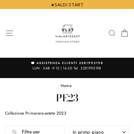
Vai
☀️SALDI START
direttamente
ai
contenuti
NAVIGAZIONE
CERCA
C
|
☎ ASSISTENZA CLIENTI 3281993198
N
LUN - SAB -9-13 | 16-20 Tel. 3281993198
Home
/
PE23
Collezione Primavera-estate 2023
ORDINA
Filtra per
PER