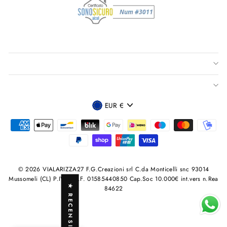
VALUTA
EUR €
© 2026 VIALARIZZA27 F.G.Creazioni srl C.da Monticelli snc 93014
Mussomeli (CL) P.IVA /C.F. 01585440850 Cap.Soc 10.000€ int.vers n.Rea
★ RECENSIONI
84622