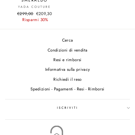
SMERALDO
YADA COUTURE
Prezzo
€299,00
Prezzo
€209,30
di
Risparmi 30%
scontato
listino
Cerca
Condizioni di vendita
Resi e rimborsi
Informativa sulla privacy
Richiedi il reso
Spedizioni - Pagamenti - Resi - Rimborsi
ISCRIVITI