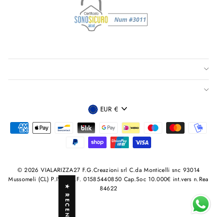
VALUTA
EUR €
© 2026 VIALARIZZA27 F.G.Creazioni srl C.da Monticelli snc 93014
Mussomeli (CL) P.IVA /C.F. 01585440850 Cap.Soc 10.000€ int.vers n.Rea
★ RECENSIONI
84622