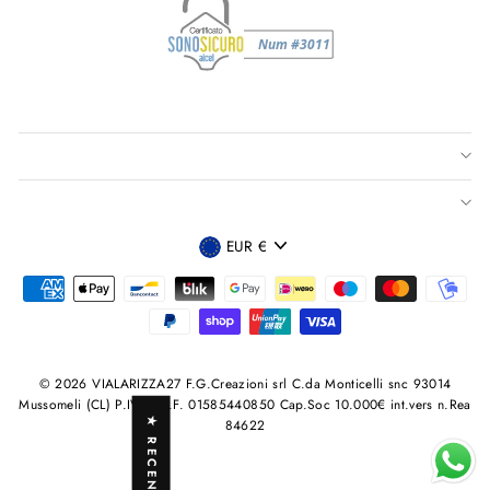
VALUTA
EUR €
© 2026 VIALARIZZA27 F.G.Creazioni srl C.da Monticelli snc 93014
Mussomeli (CL) P.IVA /C.F. 01585440850 Cap.Soc 10.000€ int.vers n.Rea
★ RECENSIONI
84622