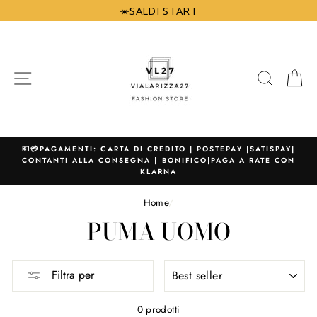
Vai
☀️SALDI START
direttamente
ai
contenuti
NAVIGAZIONE
CERCA
C
💶💳PAGAMENTI: CARTA DI CREDITO | POSTEPAY |SATISPAY|
CONTANTI ALLA CONSEGNA | BONIFICO|PAGA A RATE CON
KLARNA
Home
/
PUMA UOMO
ORDINA
Filtra per
PER
0 prodotti