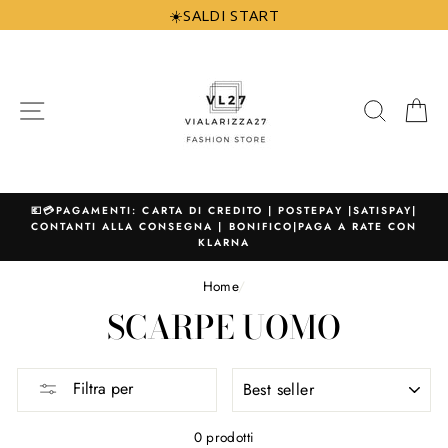
Vai
☀️SALDI START
direttamente
ai
contenuti
NAVIGAZIONE
CERCA
C
💶💳PAGAMENTI: CARTA DI CREDITO | POSTEPAY |SATISPAY|
CONTANTI ALLA CONSEGNA | BONIFICO|PAGA A RATE CON
KLARNA
Home
/
SCARPE UOMO
ORDINA
Filtra per
PER
0 prodotti