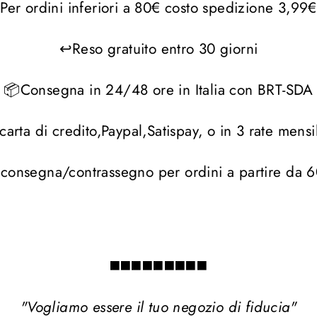
Per ordini inferiori a 80€ costo spedizione 3,99€
↩Reso gratuito entro 30 giorni
📦Consegna in 24/48 ore in Italia con BRT-SDA
arta di credito,Paypal,Satispay, o in 3 rate mensi
consegna/contrassegno per ordini a partire da 
◼️◼️◼️◼️◼️◼️◼️◼️◼️
"Vogliamo essere il tuo negozio di fiducia"