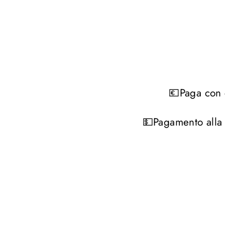
💶Paga con c
💵Pagamento alla 