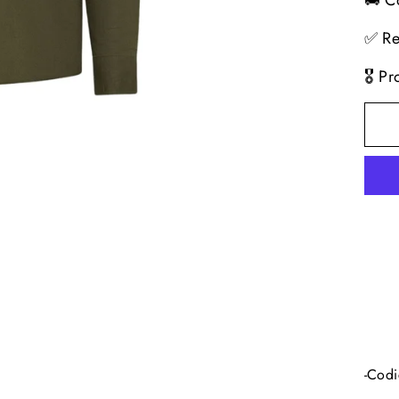
🚚 C
✅ Re
🎖️ P
-Cod