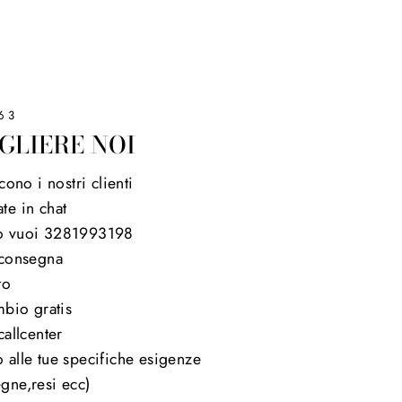
63
GLIERE NOI
cono i nostri clienti
te in chat
o vuoi 3281993198
 consegna
to
mbio gratis
callcenter
 alle tue specifiche esigenze
gne,resi ecc)