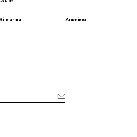
cabile
tti marina
Anonimo
ebook