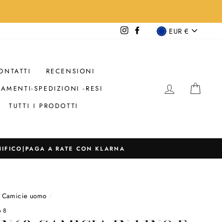
VALUTA
Instagram
Facebook
EUR €
ONTATTI
RECENSIONI
ACCEDI
CAR
AMENTI-SPEDIZIONI -RESI
TUTTI I PRODOTTI
ONIFICO|PAGA A RATE CON KLARNA
/
Camicie uomo
/
68