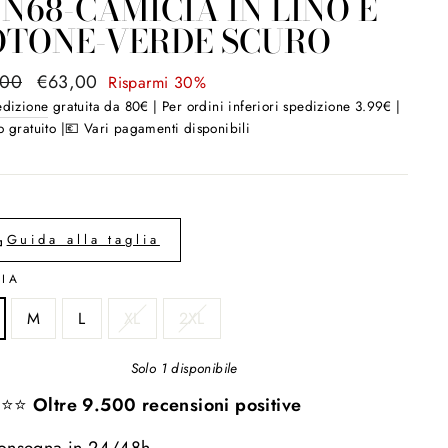
N68-CAMICIA IN LINO E
OTONE-VERDE SCURO
zo
,00
Prezzo
€63,00
Risparmi 30%
scontato
edizione
gratuita da 80€ | Per ordini inferiori spedizione 3.99€ |
 gratuito |💶 Vari pagamenti disponibili
o
Guida alla taglia
LIA
M
L
XL
2XL
Solo 1 disponibile
⭐⭐⭐
Oltre 9.500 recensioni positive