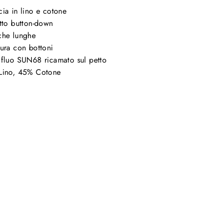
ia in lino e cotone
tto button-down
che lunghe
ura con bottoni
fluo SUN68 ricamato sul petto
Lino, 45% Cotone