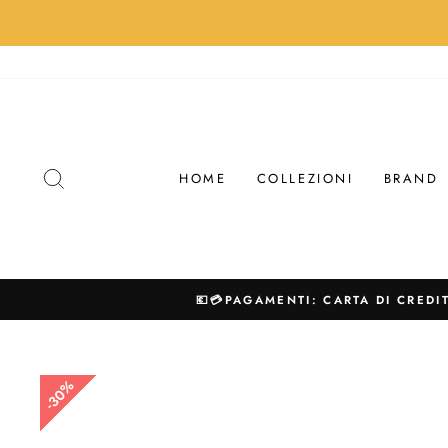
Vai
direttamente
ai
contenuti
CERCA NEL NOSTRO SITO
HOME
COLLEZIONI
BRAND
💶💳PAGAMENTI: CARTA DI CREDI
30%
30%