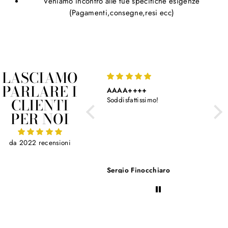
Veniamo incontro alle tue specifiche esigenze
(Pagamenti,consegne,resi ecc)
LASCIAMO
PARLARE I
AAAA++++
Molto soddisfatto
CLIENTI
Soddisfattissimo!
Molto soddisfatto.
Personale gentiliss
PER NOI
Tutto bene.
da 2022 recensioni
Sergio Finocchiaro
Sergio Finocchiar