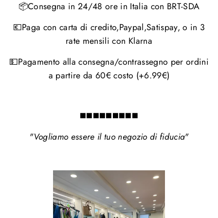
📦Consegna in 24/48 ore in Italia con BRT-SDA
💶Paga con carta di credito,Paypal,Satispay, o in 3
rate mensili con Klarna
💵Pagamento alla consegna/contrassegno per ordini
a partire da 60€ costo (+6.99€)
◼️◼️◼️◼️◼️◼️◼️◼️◼️
"Vogliamo essere il tuo negozio di fiducia"