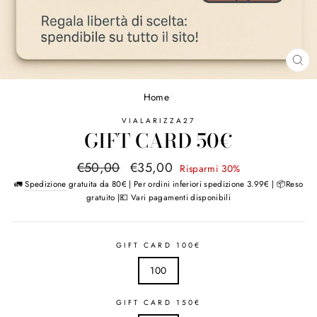
CH
Home
/
VIALARIZZA27
GIFT CARD 50€
Prezzo
Prezzo
€50,00
€35,00
Risparmi 30%
di
scontato
🚛
Spedizione
gratuita da 80€ | Per ordini inferiori spedizione 3.99€ | 📦Reso
listino
gratuito |💶 Vari pagamenti disponibili
GIFT CARD 100€
100
GIFT CARD 150€