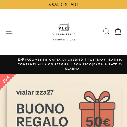
Vai
☀️SALDI START
direttamente
ai
contenuti
NAVIGAZIONE
CERCA
C
💶💳PAGAMENTI: CARTA DI CREDITO | POSTEPAY |SATISPAY|
CONTANTI ALLA CONSEGNA | BONIFICO|PAGA A RATE CON
KLARNA
30%
30%